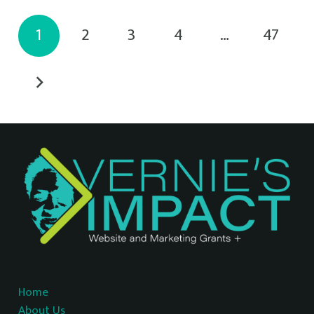
1
2
3
4
…
47
Home
About Us