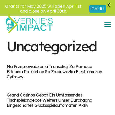
X
Grants for May 2025 will open April 1st
Got it!
and close on April 30th.
Uncategorized
Na Przeprowadzania Transakcji Za Pomoca
Bitcoina Potrzebny Sa Zmarszczka Elektroniczny
Cyfrowy
Grand Casinos Gebot Ein Umfassendes
Tischspielangebot Weiters Unser Durchgang
Eingeschaltet Glucksspielautomaten Aktiv